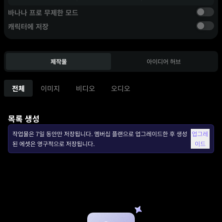
바나나 프로 무제한 모드
캐릭터에 저장
제작물
아이디어 허브
전체
이미지
비디오
오디오
목록 생성
작업물은 7일 동안만 저장됩니다. 멤버십 플랜으로 업그레이드한 후 생성
업그레
된 에셋은 영구적으로 저장됩니다.
이드