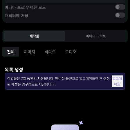
바나나 프로 무제한 모드
캐릭터에 저장
제작물
아이디어 허브
전체
이미지
비디오
오디오
목록 생성
작업물은 7일 동안만 저장됩니다. 멤버십 플랜으로 업그레이드한 후 생성
업그레
된 에셋은 영구적으로 저장됩니다.
이드