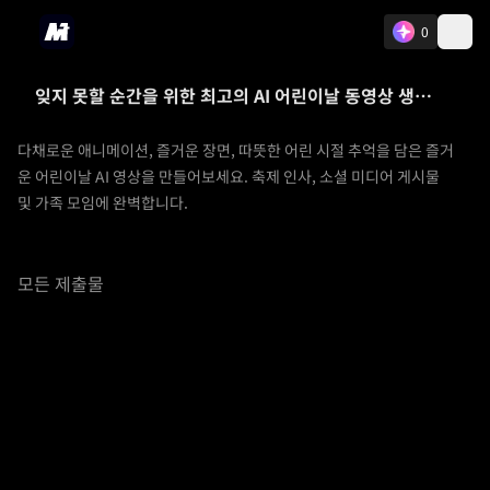
0
잊지 못할 순간을 위한 최고의 AI 어린이날 동영상 생성기
다채로운 애니메이션, 즐거운 장면, 따뜻한 어린 시절 추억을 담은 즐거
운 어린이날 AI 영상을 만들어보세요. 축제 인사, 소셜 미디어 게시물
및 가족 모임에 완벽합니다.
모든 제출물