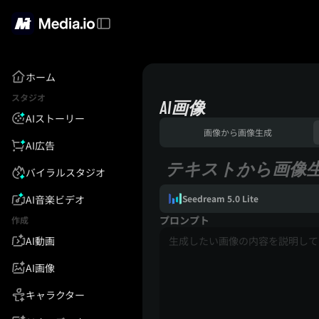
ホーム
スタジオ
AI画像
AIストーリー
画像から画像生成
AI広告
テキストから画像
バイラルスタジオ
AI音楽ビデオ
Seedream 5.0 Lite
プロンプト
作成
AI動画
AI画像
キャラクター