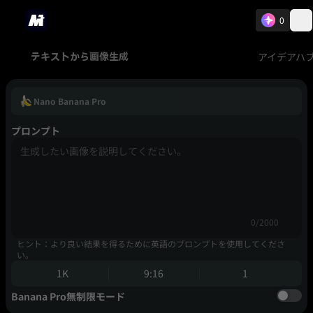
0
アイデアハ
テキストから画像生成
Nano Banana Pro
プロンプト
0/2000
ヒント：より良い結果を得るために英語のプロンプトを使用してくださ
い。
1K
9:16
1
Banana Pro無制限モード