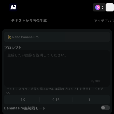
0
アイデアハ
テキストから画像生成
Nano Banana Pro
プロンプト
0/2000
ヒント：より良い結果を得るために英語のプロンプトを使用してくださ
い。
1K
9:16
1
Banana Pro無制限モード