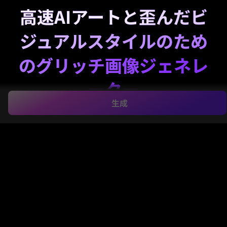
高速AIアートと歪んだビ
ジュアルスタイルのため
のグリッチ画像ジェネレ
ーター
生成
Media.ioの
グリッチ画像ジェネレーター
を使って、テ
キストから数秒で大胆なグリッチビジュアルを生成し
ましょう。RGB分割ポートレート、VHSポスター、ネ
オンシティ、抽象的なデジタル歪みなどをSNS投稿、
アートワーク、ブランディング用にデザイン可能で
す。さらに、
グリッチアートジェネレーター
やグリッ
チ画像生成ワークフロー、またはオンラインでの劇的
なグリッチ風コンセプトを探しているクリエイターに
も最適です。