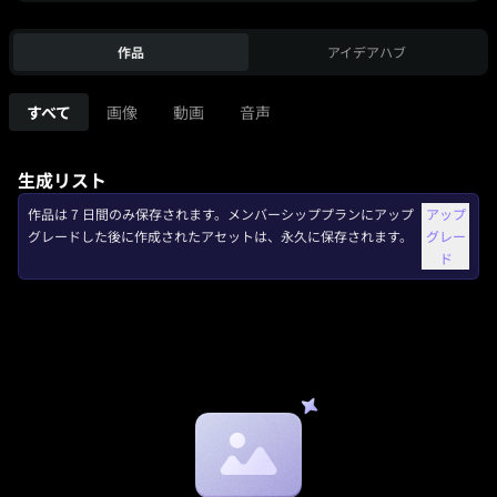
作品
アイデアハブ
すべて
画像
動画
音声
生成リスト
作品は 7 日間のみ保存されます。メンバーシッププランにアップ
アップ
グレードした後に作成されたアセットは、永久に保存されます。
グレー
ド