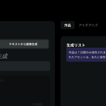
作品
アイデアハブ
テキストから画像生成
生成リスト
作品は 7 日間のみ保存さ
生成
れたアセットは、永久に保存
0/2000