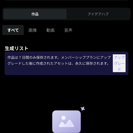
作品
アイデアハブ
すべて
画像
動画
音声
生成リスト
作品は 7 日間のみ保存されます。メンバーシッププランにアップ
アップ
グレードした後に作成されたアセットは、永久に保存されます。
グレー
ド