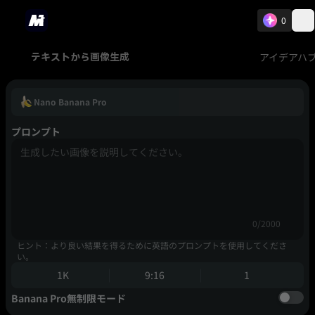
0
アイデアハ
テキストから画像生成
Nano Banana Pro
プロンプト
0/2000
ヒント：より良い結果を得るために英語のプロンプトを使用してくださ
い。
1K
9:16
1
Banana Pro無制限モード