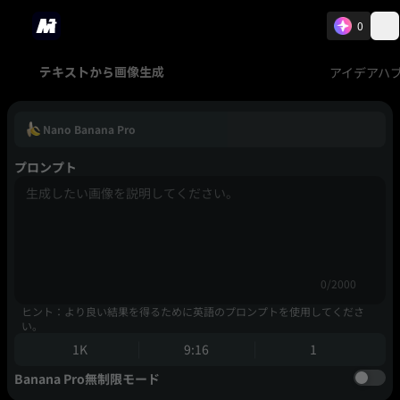
0
アイデアハ
テキストから画像生成
Nano Banana Pro
プロンプト
0/2000
ヒント：より良い結果を得るために英語のプロンプトを使用してくださ
い。
1K
9:16
1
Banana Pro無制限モード