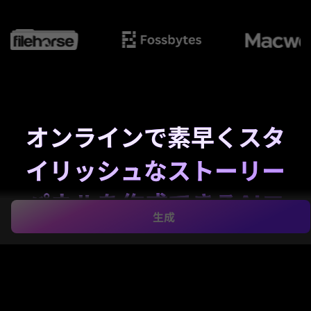
オンラインで素早くスタ
イリッシュなストーリー
パネルを作成できるAIコ
生成
ミックストリップメーカ
ー
Media.ioのAIを使って、シンプルなアイデアを数秒で