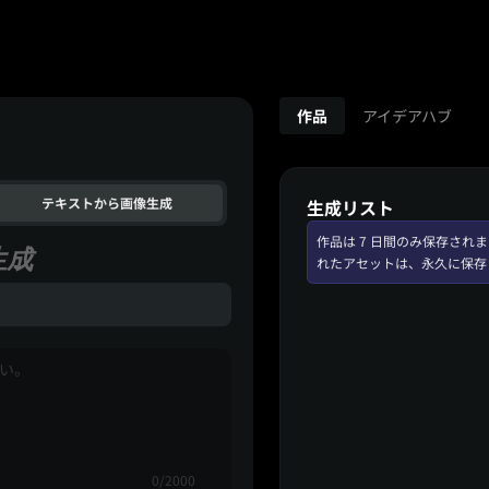
作品
アイデアハブ
テキストから画像生成
生成リスト
作品は 7 日間のみ保存さ
生成
れたアセットは、永久に保存
0/2000