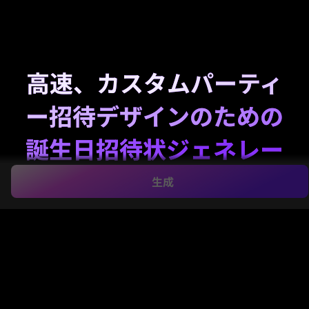
高速、カスタムパーティ
ー招待デザインのための
誕生日招待状ジェネレー
ター
生成
シンプルなテキストプロンプトから数分でスタイリッ
シュな誕生日の招待状を作成します。子供、大人、マ
イルストーンを生成する 柔軟なテーマ、高解像度出
力、印刷や簡単なモバイル共有に適したレイアウトを
使用したデザインを招待します。