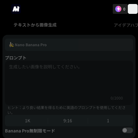
0
アイデアハ
テキストから画像生成
Nano Banana Pro
プロンプト
0/2000
ヒント：より良い結果を得るために英語のプロンプトを使用してくださ
い。
1K
9:16
1
Banana Pro無制限モード