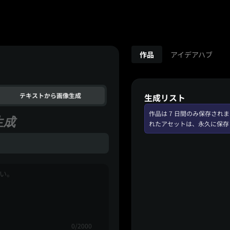
作品
アイデアハブ
テキストから画像生成
生成リスト
作品は 7 日間のみ保存さ
生成
れたアセットは、永久に保存
0/2000