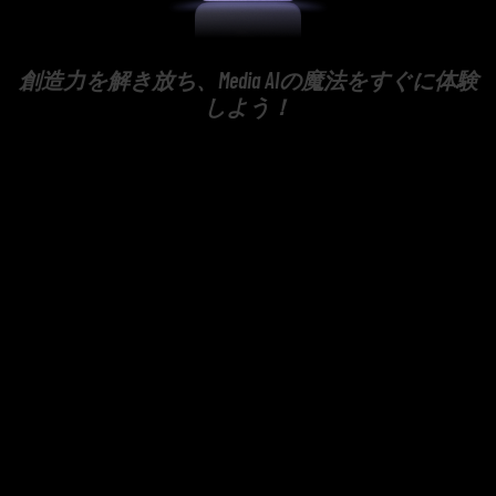
創造力を解き放ち、Media AIの魔法をすぐに体験
しよう！