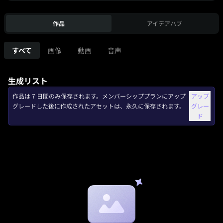
作品
アイデアハブ
すべて
画像
動画
音声
生成リスト
作品は 7 日間のみ保存されます。メンバーシッププランにアップ
アップ
グレードした後に作成されたアセットは、永久に保存されます。
グレー
ド