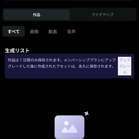
作品
アイデアハブ
すべて
画像
動画
音声
生成リスト
作品は 7 日間のみ保存されます。メンバーシッププランにアップ
アップ
グレードした後に作成されたアセットは、永久に保存されます。
グレー
ド