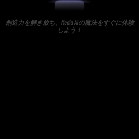
創造力を解き放ち、Media AIの魔法をすぐに体験
しよう！