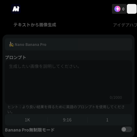
0
アイデアハ
テキストから画像生成
Nano Banana Pro
プロンプト
0/2000
ヒント：より良い結果を得るために英語のプロンプトを使用してくださ
い。
1K
9:16
1
Banana Pro無制限モード