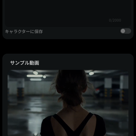
0/2000
キャラクターに保存
サンプル動画