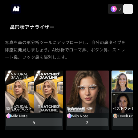
0
鼻形状アナライザー
写真を鼻の形分析ツールにアップロードし、自分の鼻タイプを
即座に発見しましょう。AI分析でローマ鼻、ボタン鼻、ストレ
ート鼻、フック鼻を識別します。
顎ラインテスト
眉の形状検出器
ベストフォト
Milo Note
Milo Note
LevelLurke
5
2