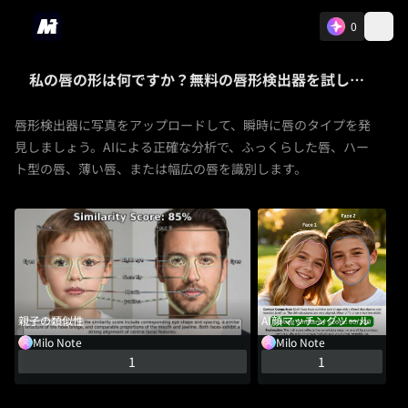
0
私の唇の形は何ですか？無料の唇形検出器を試してください
唇形検出器に写真をアップロードして、瞬時に唇のタイプを発
見しましょう。AIによる正確な分析で、ふっくらした唇、ハー
ト型の唇、薄い唇、または幅広の唇を識別します。
親子の類似性
AI顔マッチングツール
唇
Milo Note
Milo Note
1
1