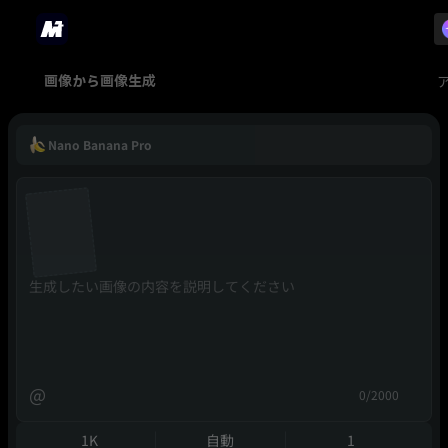
画像から画像生成
Nano Banana Pro
@
0/2000
1K
自動
1