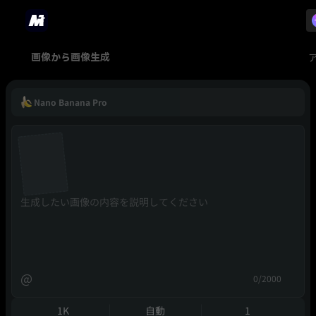
画像から画像生成
Nano Banana Pro
@
0/2000
1K
自動
1