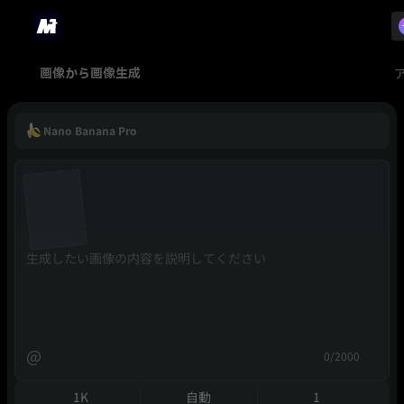
画像から画像生成
Nano Banana Pro
@
0/2000
1K
自動
1