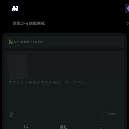
画像から画像生成
Nano Banana Pro
@
0/2000
1K
自動
1