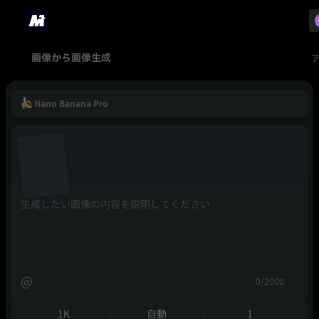
画像から画像生成
Nano Banana Pro
@
0/2000
1K
自動
1