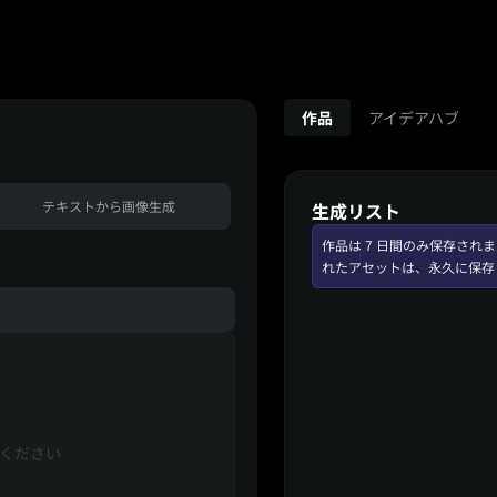
作品
アイデアハブ
テキストから画像生成
生成リスト
作品は 7 日間のみ保存さ
れたアセットは、永久に保存