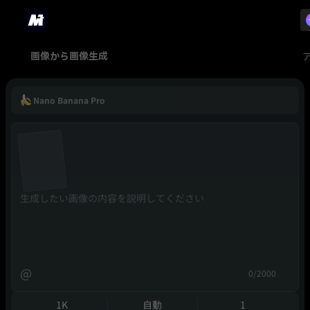
画像から画像生成
Nano Banana Pro
@
0/2000
1K
自動
1