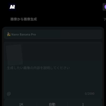
画像から画像生成
Nano Banana Pro
@
0/2000
1K
自動
1