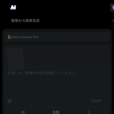
画像から画像生成
Nano Banana Pro
@
0/2000
1K
自動
1