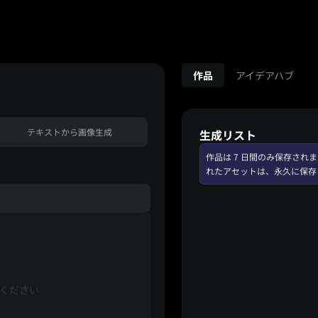
作品
アイデアハブ
テキストから画像生成
生成リスト
作品は 7 日間のみ保存さ
れたアセットは、永久に保存