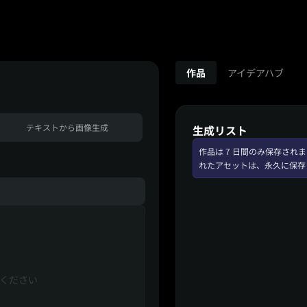
作品
アイデアハブ
テキストから画像生成
生成リスト
作品は 7 日間のみ保存さ
れたアセットは、永久に保存