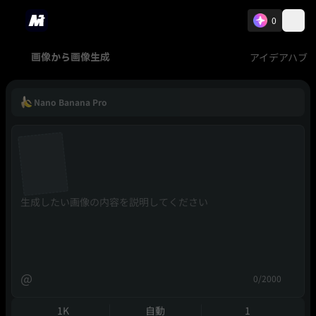
0
アイデアハブ
画像から画像生成
Nano Banana Pro
@
0/2000
1K
自動
1