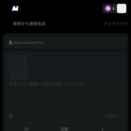
0
アイデアハブ
画像から画像生成
Nano Banana Pro
@
0/2000
1K
自動
1