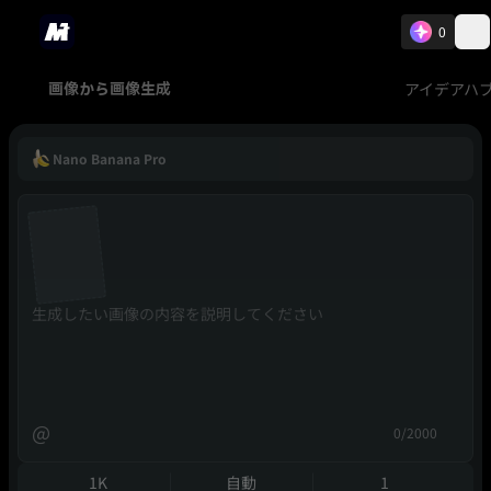
0
アイデアハ
画像から画像生成
Nano Banana Pro
@
0/2000
1K
自動
1