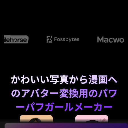
かわいい写真から漫画へ
のアバター変換用のパワ
ーパフガールメーカー