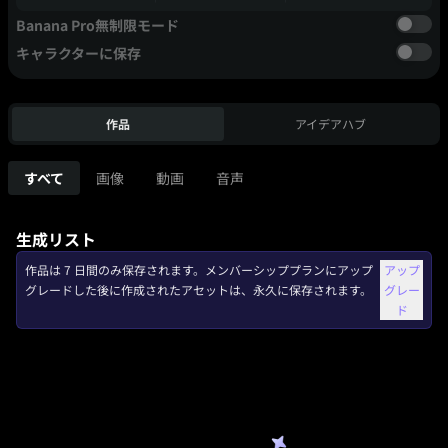
Banana Pro無制限モード
キャラクターに保存
作品
アイデアハブ
すべて
画像
動画
音声
生成リスト
作品は 7 日間のみ保存されます。メンバーシッププランにアップ
アップ
グレードした後に作成されたアセットは、永久に保存されます。
グレー
ド