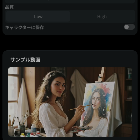
品質
Low
High
キャラクターに保存
サンプル動画