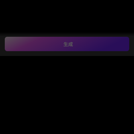
生成
バタフライプロンプ
ト ChatGPT
女の子向けのトレンドバタフライプロンプトで、美し
いバタフライAIポートレートを作成。Media.io AIツー
ルを使用して、普通の自撮りを、輝く蝶、シネマティ
ックな美学、バイラルなInstagramスタイルの写真効