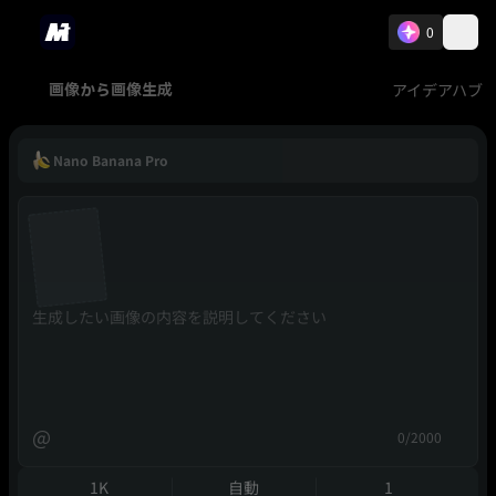
0
アイデアハブ
画像から画像生成
Nano Banana Pro
@
0/2000
1K
自動
1