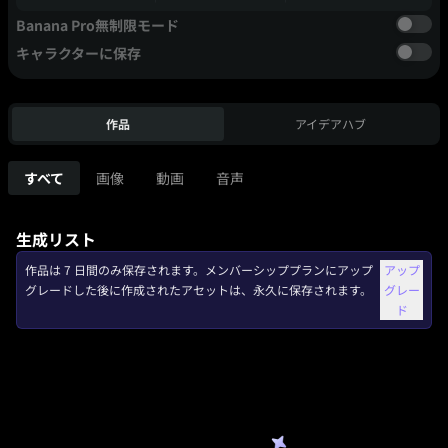
Banana Pro無制限モード
キャラクターに保存
作品
アイデアハブ
すべて
画像
動画
音声
生成リスト
作品は 7 日間のみ保存されます。メンバーシッププランにアップ
アップ
グレードした後に作成されたアセットは、永久に保存されます。
グレー
ド