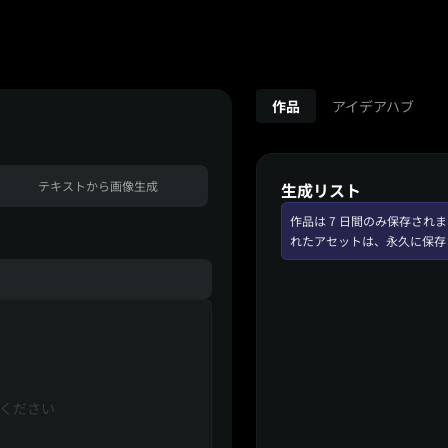
作品
アイデアハブ
テキストから画像生成
生成リスト
作品は 7 日間のみ保存さ
れたアセットは、永久に保存