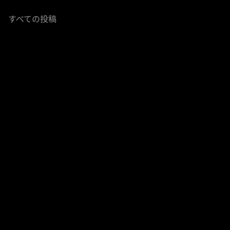
すべての投稿