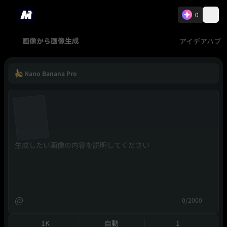
0
アイデアハブ
画像から画像生成
Nano Banana Pro
@
0/2000
1K
自動
1