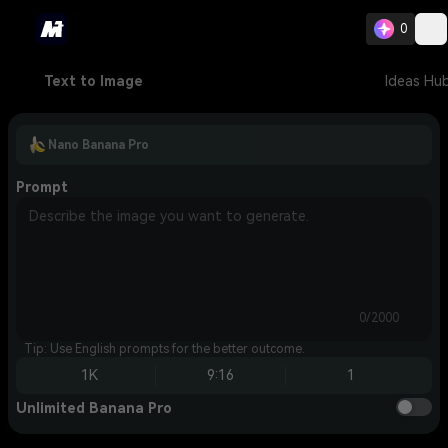
0
Text to Image
Ideas Hu
Nano Banana Pro
Prompt
0/2000
Tip: Use English prompts for the better outcome.
1K
9:16
1
Unlimited Banana Pro