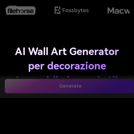
AI Wall Art Generator
per decorazione
stampabile in ogni stile
Generate
Crea personalizzato
Arte da parete
Dal testo in
pochi minuti con Media.io. Progetta poster
stampabili, tele astratte, stampe botaniche, set da
parete per gallerie e visuali decorativi moderni in
rapporti cornice-friendly e ad alta risoluzione per
soggiorni, camere da letto, uffici e regali.