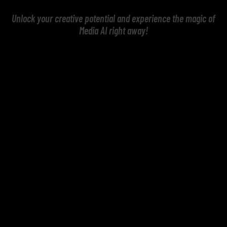
Unlock your creative potential and experience the magic of
Media AI right away!