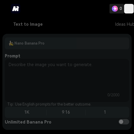
0
Text to Image
Ideas Hu
Nano Banana Pro
Prompt
0/2000
Tip: Use English prompts for the better outcome.
1K
9:16
1
Unlimited Banana Pro