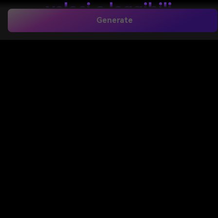
veloci e leggibili
Generate
Crea immagini grafici ispirati all'uncinetto, mockup di
campioni e concetti di modello con
questo
Generatore di modello all'uncinetto
mosaico
. Utilizzare i prompt di testo per esplorare
rapidamente silhouette, bordi, fiori e layout in stile
stampabile, oppure provare un
Modello
all'uncinetto mosaico libero generatore
Flusso di
lavoro con crediti gratuiti in Media.io.
Crea Il Mio Modello All'uncinetto
Digita la tua idea-> AI la progetta. Libero di provare.
Esaminare queste istruzioni di esempio, quindi