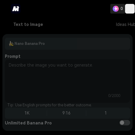
0
Text to Image
Ideas Hu
Nano Banana Pro
Prompt
0/2000
Tip: Use English prompts for the better outcome.
1K
9:16
1
Unlimited Banana Pro