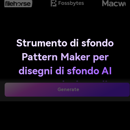
Strumento di sfondo
Pattern Maker per
disegni di sfondo AI
senza soluzione di
Generate
continuità
Crea sfondi senza soluzione di continuità da testo
con Media.io
pattern maker carta da
parati
strumento Progetta ripetizioni simpatiche,