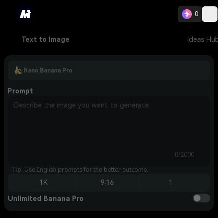
0
Text to Image
Ideas Hu
Nano Banana Pro
Prompt
0/2000
Tip: Use English prompts for the better outcome.
1K
9:16
1
Unlimited Banana Pro