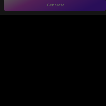
Generate
testo
Descrivi il tuo marchio e trasformarlo in un'icona
pulita e pronta per favicon in pochi secondi. di
Media.io
Generatore di favicon AI
Utilizza potenti
modelli testo-immagine per creare icone semplici e
ad alto contrasto che rimangono nitide a dimensioni
minuscole, perfette per schede del browser,
segnalibri e scorciatoie delle app.
Genera Il Mio Favicon AI
Digita la tua idea-> AI la progetta. Libero di provare.
Esplora la nostra collezione curata di
Generatore di