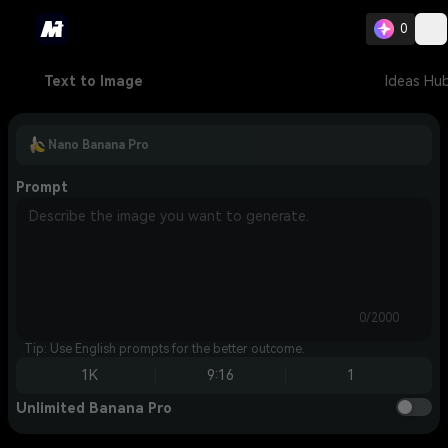
0
Text to Image
Ideas Hu
Nano Banana Pro
Prompt
0/2000
Tip: Use English prompts for the better outcome.
1K
9:16
1
Unlimited Banana Pro