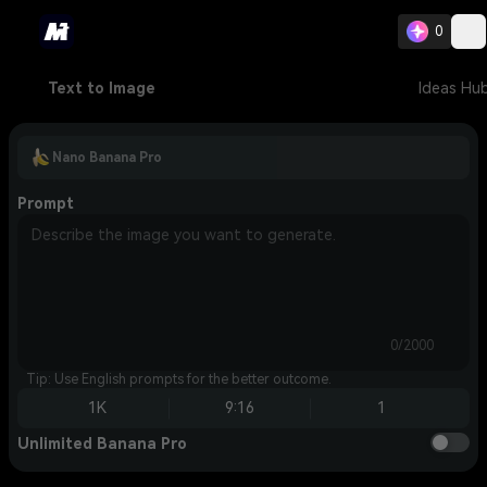
0
Text to Image
Ideas Hu
Nano Banana Pro
Prompt
0/2000
Tip: Use English prompts for the better outcome.
1K
9:16
1
Unlimited Banana Pro