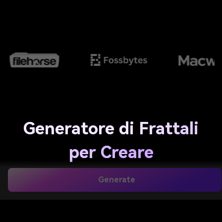
Generatore di Frattali
per Creare
Straordinarie Opere
Generate
d'Arte AI in pochi