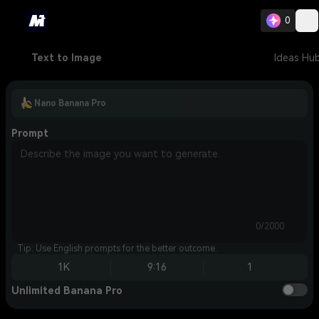
0
Text to Image
Ideas Hu
Nano Banana Pro
Prompt
0/2000
Tip: Use English prompts for the better outcome.
1K
9:16
1
Unlimited Banana Pro