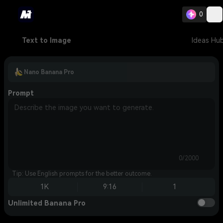
0
Text to Image
Ideas Hu
Nano Banana Pro
Prompt
0/2000
Tip: Use English prompts for the better outcome.
1K
9:16
1
Unlimited Banana Pro