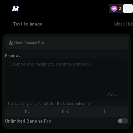
0
Text to Image
Ideas Hu
Nano Banana Pro
Prompt
0/2000
Tip: Use English prompts for the better outcome.
1K
9:16
1
Unlimited Banana Pro